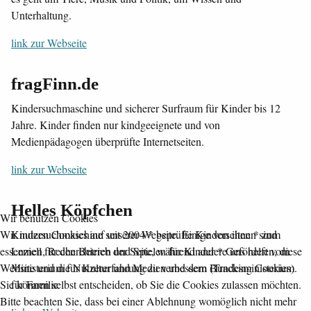
Unterhaltung.
link zur Webseite
fragFinn.de
Kindersuchmaschine und sicherer Surfraum für Kinder bis 12
Jahre. Kinder finden nur kindgeeignete und von
Medienpädagogen überprüfte Internetseiten.
link zur Webseite
Helles Köpfchen
Wir benutzen Cookies
Kindersuchmaschine seit 2004 * geprüfte Kinderseiten * zum
Wir nutzen Cookies auf unserer Website. Einige von ihnen sind
Lernen, Recherchieren und Spielen für Kinder * Gefördert vom
essenziell für den Betrieb der Seite, während andere uns helfen, diese
Ministerium für Kultur und Medien und dem Bundesministerium
Website und die Nutzererfahrung zu verbessern (Tracking Cookies).
für Familie
Sie können selbst entscheiden, ob Sie die Cookies zulassen möchten.
Bitte beachten Sie, dass bei einer Ablehnung womöglich nicht mehr