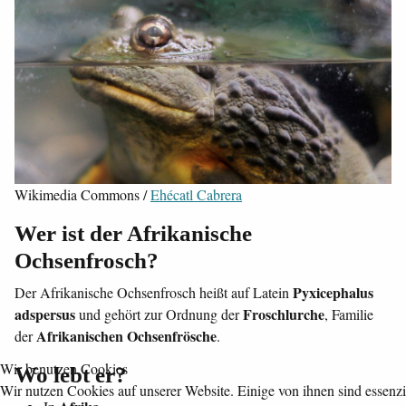
Wikimedia Commons /
Ehécatl Cabrera
Wer ist der Afrikanische
Ochsenfrosch?
Pyxicephalus
Der Afrikanische Ochsenfrosch heißt auf Latein
adspersus
Froschlurche
und gehört zur Ordnung der
, Familie
Afrikanischen Ochsenfrösche
der
.
Wir benutzen Cookies
Wo lebt er?
Wir nutzen Cookies auf unserer Website. Einige von ihnen sind essenzie