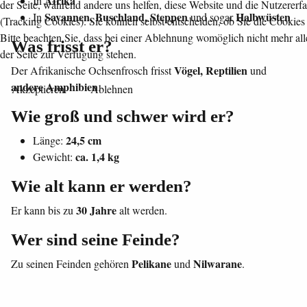
Afrika
In
der Seite, während andere uns helfen, diese Website und die Nutzererf
Savannen, Buschland, Steppen
Halbwüsten
In
und sogar
(Tracking Cookies). Sie können selbst entscheiden, ob Sie die Cookies
Bitte beachten Sie, dass bei einer Ablehnung womöglich nicht mehr all
Was frisst er?
der Seite zur Verfügung stehen.
Vögel, Reptilien
Der Afrikanische Ochsenfrosch frisst
und
andere Amphibien
.
Akzeptieren
Ablehnen
Wie groß und schwer wird er?
24,5 cm
Länge:
ca. 1,4 kg
Gewicht:
Wie alt kann er werden?
30 Jahre
Er kann bis zu
alt werden.
Wer sind seine Feinde?
Pelikane
Nilwarane
Zu seinen Feinden gehören
und
.