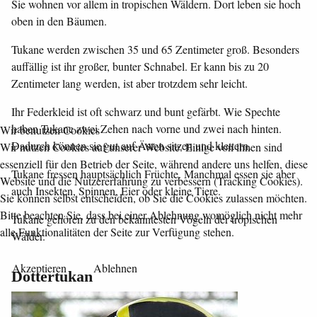
Sie wohnen vor allem in tropischen Wäldern. Dort leben sie hoch
oben in den Bäumen.
Tukane werden zwischen 35 und 65 Zentimeter groß. Besonders
auffällig ist ihr großer, bunter Schnabel. Er kann bis zu 20
Zentimeter lang werden, ist aber trotzdem sehr leicht.
Ihr Federkleid ist oft schwarz und bunt gefärbt. Wie Spechte
haben Tukane zwei Zehen nach vorne und zwei nach hinten.
Wir benutzen Cookies
Dadurch können sie gut auf Ästen sitzen und klettern.
Wir nutzen Cookies auf unserer Website. Einige von ihnen sind
essenziell für den Betrieb der Seite, während andere uns helfen, diese
Tukane fressen hauptsächlich Früchte. Manchmal essen sie aber
Website und die Nutzererfahrung zu verbessern (Tracking Cookies).
auch Insekten, Spinnen, Eier oder kleine Tiere.
Sie können selbst entscheiden, ob Sie die Cookies zulassen möchten.
Bitte beachten Sie, dass bei einer Ablehnung womöglich nicht mehr
Tukane gehören zu den bekanntesten Vögeln der tropischen
alle Funktionalitäten der Seite zur Verfügung stehen.
Wälder.
Akzeptieren
Ablehnen
Dottertukan