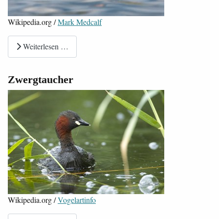
Wikipedia.org /
Mark Medcalf
Weiterlesen …
Zwergtaucher
Wikipedia.org /
Vogelartinfo