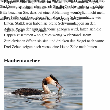
Website und die Nutzererfahrung zu verbessern (Tracking Cookies).
Lappentaucher liegen tiefer im Wasser als viele andere Vögel,
Sie können selbst entscheiden, ob Sie die Cookies zulassen möchten.
weil ihre Knochen nicht so hohl sind. Dadurch sind sie schwerer.
Bitte beachten Sie, dass bei einer Ablehnung womöglich nicht mehr
Ihre Füße sind besonders: Sie haben keine Schwimmhäute wie
alle Funktionalitäten der Seite zur Verfügung stehen.
Enten. Stattdessen haben sie breite Schwimmlappen an den
Zehen. Wenn der Fuß nach vorne gezogen wird, falten sich die
Akzeptieren
Ablehnen
Lappen zusammen – so gibt es wenig Widerstand. Beim
Zurückziehen öffnen sie sich und drücken den Vogel nach vorne.
Drei Zehen zeigen nach vorne, eine kleine Zehe nach hinten.
Haubentaucher