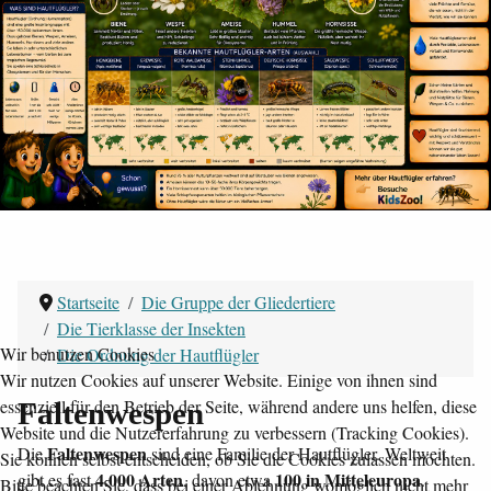
Startseite
Die Gruppe der Gliedertiere
Die Tierklasse der Insekten
Wir benutzen Cookies
Die Ordnung der Hautflügler
Wir nutzen Cookies auf unserer Website. Einige von ihnen sind
essenziell für den Betrieb der Seite, während andere uns helfen, diese
Faltenwespen
Website und die Nutzererfahrung zu verbessern (Tracking Cookies).
Faltenwespen
Die
sind eine Familie der Hautflügler. Weltweit
Sie können selbst entscheiden, ob Sie die Cookies zulassen möchten.
4.000 Arten
100 in Mitteleuropa
gibt es fast
, davon etwa
.
Bitte beachten Sie, dass bei einer Ablehnung womöglich nicht mehr