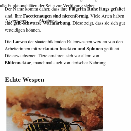
alle Funktionalitäten der Seite zur Verfügung stehen.
Flügel in Ruhe längs gefaltet
Der Name kommt daher, dass ihre
Facettenaugen sind nierenförmig
sind. Ihre
. Viele Arten haben
Akzeptieren
Ablehnen
gelb-schwarze Warnfärbung
eine
. Diese zeigt, dass sie sich gut
verteidigen können.
Larven
Die
der staatenbildenden Faltenwespen werden von den
zerkauten Insekten und Spinnen
Arbeiterinnen mit
gefüttert.
Die erwachsenen Tiere ernähren sich vor allem von
Blütennektar
, manchmal auch von tierischer Nahrung.
Echte Wespen